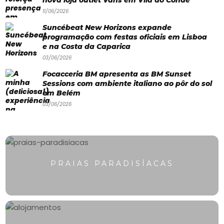
nova loja outlet Vans em Vila do Conde
11/06/2026
Swimwear
Suncébeat New Horizons expande
Eventos
programação com festas oficiais em Lisboa
e na Costa da Caparica
Água
03/06/2026
&
Focacceria BM apresenta as BM Sunset
Sessions com ambiente italiano ao pôr do sol
Bronzeado
em Belém
Sun7
03/06/2026
–
Quem
somos
PRAIAS PARADISÍACAS
Falem
connosco!
💬