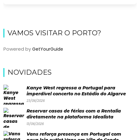
VAMOS VISITAR O PORTO?
Powered by
GetYourGuide
NOVIDADES
Viajar
Onde
Kanye West regressa a Portugal para
imperdível concerto no Estádio do Algarve
dormir?
23/06/2026
Lifestyle
Reservar casas de férias com a Rentalia
Restaurantes
diretamente na plataforma Idealista
13/06/2026
Praias
Vans reforça presença em Portugal com
Paradisíacas