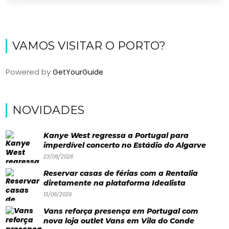
VAMOS VISITAR O PORTO?
Powered by
GetYourGuide
NOVIDADES
Viajar
Onde
Kanye West regressa a Portugal para
imperdível concerto no Estádio do Algarve
dormir?
23/06/2026
Lifestyle
Reservar casas de férias com a Rentalia
diretamente na plataforma Idealista
Restaurantes
13/06/2026
Praias
Vans reforça presença em Portugal com
nova loja outlet Vans em Vila do Conde
Paradisíacas