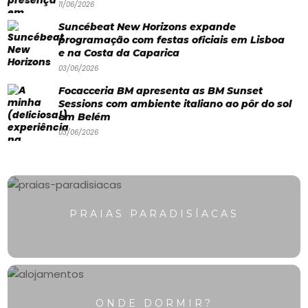
11/06/2026
Swimwear
Suncébeat New Horizons expande
Eventos
programação com festas oficiais em Lisboa
e na Costa da Caparica
Água
03/06/2026
&
Focacceria BM apresenta as BM Sunset
Sessions com ambiente italiano ao pôr do sol
Bronzeado
em Belém
03/06/2026
Sun7
–
Quem
somos
PRAIAS PARADISÍACAS
Falem
connosco!
💬
ONDE DORMIR?