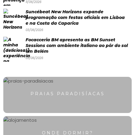
11/06/2026
Swimwear
Suncébeat New Horizons expande
Eventos
programação com festas oficiais em Lisboa
e na Costa da Caparica
Água
03/06/2026
&
Focacceria BM apresenta as BM Sunset
Sessions com ambiente italiano ao pôr do sol
Bronzeado
em Belém
03/06/2026
Sun7
–
Quem
somos
PRAIAS PARADISÍACAS
Falem
connosco!
💬
ONDE DORMIR?