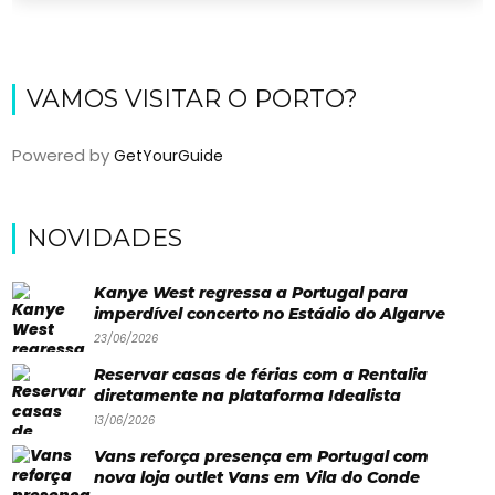
VAMOS VISITAR O PORTO?
Powered by
GetYourGuide
NOVIDADES
Viajar
Onde
Kanye West regressa a Portugal para
imperdível concerto no Estádio do Algarve
dormir?
23/06/2026
Lifestyle
Reservar casas de férias com a Rentalia
diretamente na plataforma Idealista
Restaurantes
13/06/2026
Praias
Vans reforça presença em Portugal com
nova loja outlet Vans em Vila do Conde
Paradisíacas