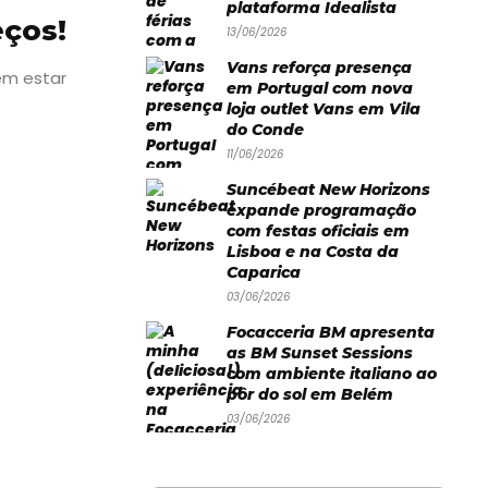
plataforma Idealista
eços!
13/06/2026
Vans reforça presença
em estar
em Portugal com nova
loja outlet Vans em Vila
do Conde
11/06/2026
Suncébeat New Horizons
expande programação
com festas oficiais em
Lisboa e na Costa da
Caparica
03/06/2026
Focacceria BM apresenta
as BM Sunset Sessions
com ambiente italiano ao
pôr do sol em Belém
03/06/2026