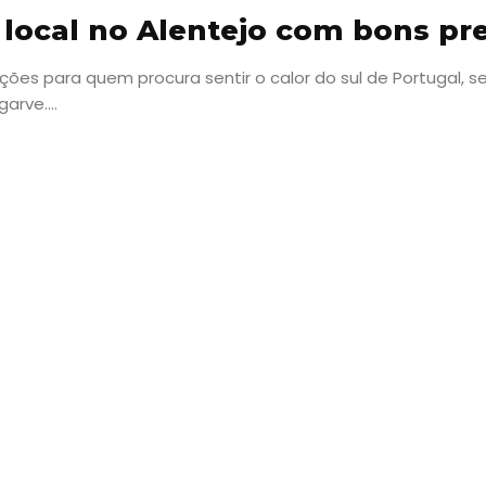
 local no Alentejo com bons pr
ões para quem procura sentir o calor do sul de Portugal, s
rve....
Viajar
Onde
dormir?