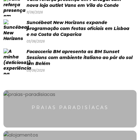
Paradisíacas
nova loja outlet Vans em Vila do Conde
Swimwear
11/06/2026
Suncébeat New Horizons expande
Eventos
programação com festas oficiais em Lisboa
Água
e na Costa da Caparica
03/06/2026
&
Focacceria BM apresenta as BM Sunset
Bronzeado
Sessions com ambiente italiano ao pôr do sol
em Belém
Sun7
03/06/2026
–
Quem
somos
PRAIAS PARADISÍACAS
Falem
connosco!
💬