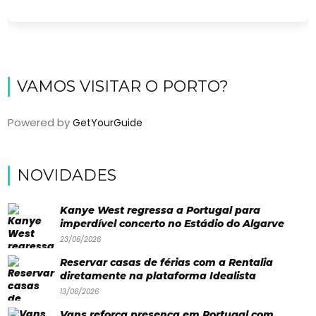
VAMOS VISITAR O PORTO?
Powered by
GetYourGuide
Viajar
NOVIDADES
Onde
Kanye West regressa a Portugal para
dormir?
imperdível concerto no Estádio do Algarve
23/06/2026
Lifestyle
Reservar casas de férias com a Rentalia
Restaurantes
diretamente na plataforma Idealista
13/06/2026
Praias
Vans reforça presença em Portugal com