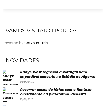
VAMOS VISITAR O PORTO?
Powered by
GetYourGuide
Viajar
NOVIDADES
Onde
Kanye West regressa a Portugal para
dormir?
imperdível concerto no Estádio do Algarve
23/06/2026
Lifestyle
Reservar casas de férias com a Rentalia
Restaurantes
diretamente na plataforma Idealista
Praias
13/06/2026