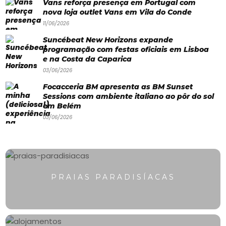
Vans reforça presença em Portugal com
Paradisíacas
nova loja outlet Vans em Vila do Conde
Swimwear
11/06/2026
Eventos
Suncébeat New Horizons expande
programação com festas oficiais em Lisboa
Água
e na Costa da Caparica
03/06/2026
&
Focacceria BM apresenta as BM Sunset
Bronzeado
Sessions com ambiente italiano ao pôr do sol
em Belém
Sun7
03/06/2026
–
Quem
somos
PRAIAS PARADISÍACAS
Falem
connosco!
💬