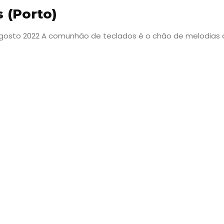
 (Porto)
 agosto 2022 A comunhão de teclados é o chão de melodias
Viajar
Onde
dormir?