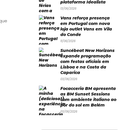
plataforma Idealista
13/06/2026
Vans reforça presença
 que
em Portugal com nova
loja outlet Vans em Vila
do Conde
11/06/2026
Suncébeat New Horizons
expande programação
com festas oficiais em
Lisboa e na Costa da
Caparica
03/06/2026
Focacceria BM apresenta
as BM Sunset Sessions
com ambiente italiano ao
pôr do sol em Belém
03/06/2026