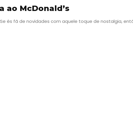
ta ao McDonald’s
r Se és fã de novidades com aquele toque de nostalgia, en
Viajar
Onde
dormir?