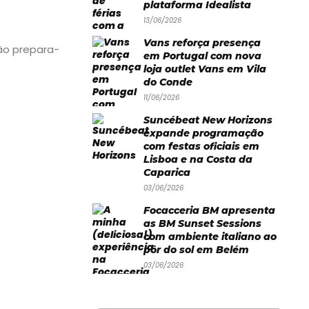
plataforma Idealista
13/06/2026
Vans reforça presença
tão prepara-
em Portugal com nova
loja outlet Vans em Vila
do Conde
11/06/2026
Suncébeat New Horizons
expande programação
com festas oficiais em
Lisboa e na Costa da
Caparica
03/06/2026
Focacceria BM apresenta
as BM Sunset Sessions
com ambiente italiano ao
pôr do sol em Belém
03/06/2026