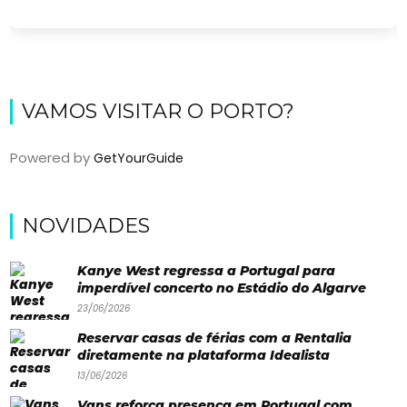
VAMOS VISITAR O PORTO?
Powered by
GetYourGuide
Viajar
NOVIDADES
Onde
Kanye West regressa a Portugal para
dormir?
imperdível concerto no Estádio do Algarve
23/06/2026
Lifestyle
Reservar casas de férias com a Rentalia
Restaurantes
diretamente na plataforma Idealista
13/06/2026
Praias
Vans reforça presença em Portugal com