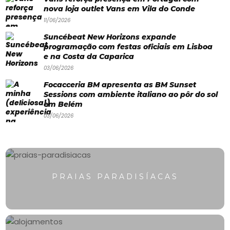
Paradisíacas
nova loja outlet Vans em Vila do Conde
Swimwear
11/06/2026
Suncébeat New Horizons expande
Eventos
programação com festas oficiais em Lisboa
Água
e na Costa da Caparica
03/06/2026
&
Focacceria BM apresenta as BM Sunset
Bronzeado
Sessions com ambiente italiano ao pôr do sol
em Belém
Sun7
03/06/2026
–
Quem
somos
PRAIAS PARADISÍACAS
Falem
connosco!
💬