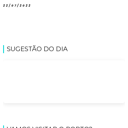
22/07/2022
SUGESTÃO DO DIA
Viajar
Onde
dormir?
Lifestyle
Restaurantes
Praias
Paradisíacas
Swimwear