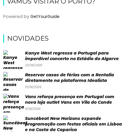
VAMOS VISITAR O PORTO?
Eventos
Água
Powered by
GetYourGuide
&
Bronzeado
NOVIDADES
Sun7
Kanye West regressa a Portugal para
–
imperdível concerto no Estádio do Algarve
23/06/2026
Quem
Reservar casas de férias com a Rentalia
somos
diretamente na plataforma Idealista
Falem
13/06/2026
Vans reforça presença em Portugal com
connosco!
nova loja outlet Vans em Vila do Conde
💬
11/06/2026
Suncébeat New Horizons expande
programação com festas oficiais em Lisboa
e na Costa da Caparica