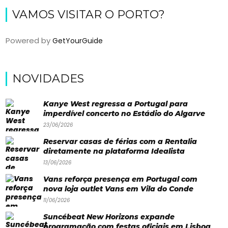
VAMOS VISITAR O PORTO?
Eventos
Água
Powered by
GetYourGuide
&
Bronzeado
NOVIDADES
Sun7
–
Kanye West regressa a Portugal para
imperdível concerto no Estádio do Algarve
Quem
23/06/2026
somos
Reservar casas de férias com a Rentalia
diretamente na plataforma Idealista
Falem
13/06/2026
connosco!
Vans reforça presença em Portugal com
nova loja outlet Vans em Vila do Conde
💬
11/06/2026
Suncébeat New Horizons expande
programação com festas oficiais em Lisboa