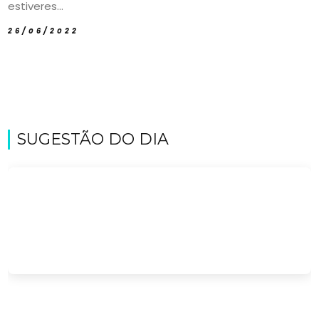
estiveres...
26/06/2022
SUGESTÃO DO DIA
Viajar
Onde
dormir?
Lifestyle
Restaurantes
Praias
Paradisíacas
Swimwear