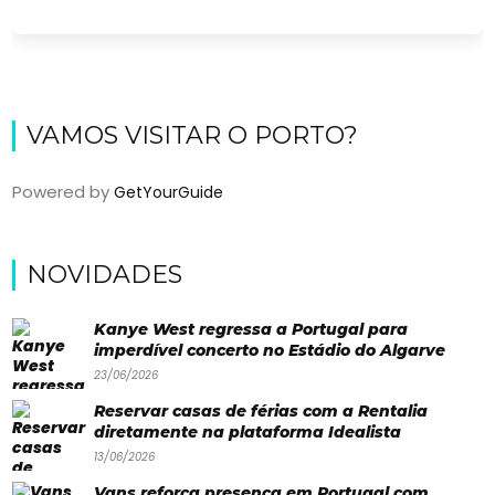
VAMOS VISITAR O PORTO?
Powered by
GetYourGuide
Viajar
NOVIDADES
Onde
Kanye West regressa a Portugal para
dormir?
imperdível concerto no Estádio do Algarve
23/06/2026
Lifestyle
Reservar casas de férias com a Rentalia
Restaurantes
diretamente na plataforma Idealista
13/06/2026
Praias
Vans reforça presença em Portugal com