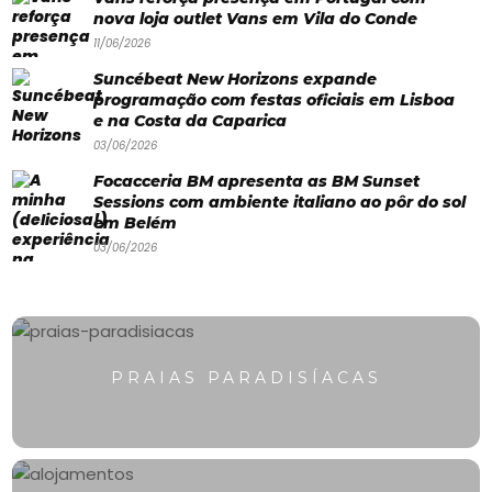
Paradisíacas
nova loja outlet Vans em Vila do Conde
Swimwear
11/06/2026
Suncébeat New Horizons expande
Eventos
programação com festas oficiais em Lisboa
Água
e na Costa da Caparica
03/06/2026
&
Focacceria BM apresenta as BM Sunset
Bronzeado
Sessions com ambiente italiano ao pôr do sol
em Belém
Sun7
03/06/2026
–
Quem
somos
PRAIAS PARADISÍACAS
Falem
connosco!
💬