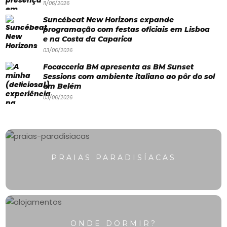
11/06/2026
Swimwear
Suncébeat New Horizons expande
Eventos
programação com festas oficiais em Lisboa
e na Costa da Caparica
Água
03/06/2026
&
Focacceria BM apresenta as BM Sunset
Sessions com ambiente italiano ao pôr do sol
Bronzeado
em Belém
03/06/2026
Sun7
–
Quem
somos
PRAIAS PARADISÍACAS
Falem
connosco!
💬
ONDE DORMIR?