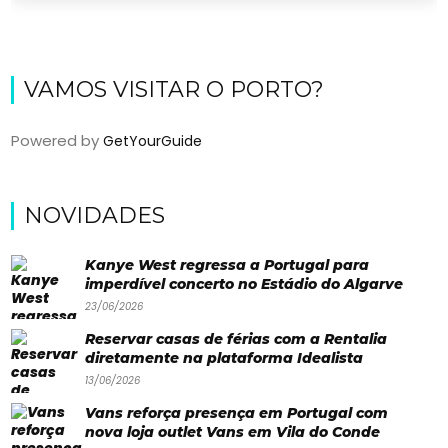
VAMOS VISITAR O PORTO?
Powered by
GetYourGuide
NOVIDADES
Viajar
Onde
Kanye West regressa a Portugal para
imperdível concerto no Estádio do Algarve
dormir?
23/06/2026
Lifestyle
Reservar casas de férias com a Rentalia
diretamente na plataforma Idealista
Restaurantes
13/06/2026
Praias
Vans reforça presença em Portugal com
nova loja outlet Vans em Vila do Conde
Paradisíacas