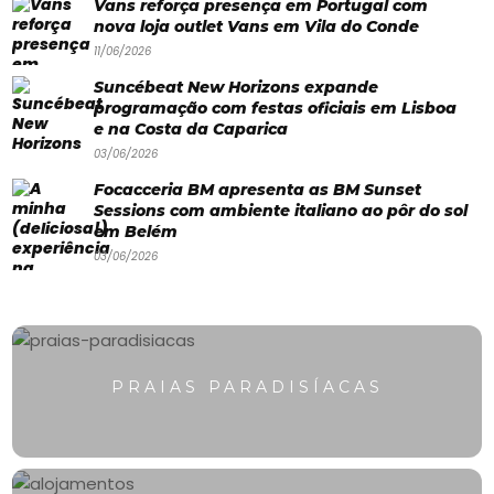
Vans reforça presença em Portugal com
Paradisíacas
nova loja outlet Vans em Vila do Conde
Swimwear
11/06/2026
Eventos
Suncébeat New Horizons expande
programação com festas oficiais em Lisboa
Água
e na Costa da Caparica
03/06/2026
&
Focacceria BM apresenta as BM Sunset
Bronzeado
Sessions com ambiente italiano ao pôr do sol
em Belém
Sun7
03/06/2026
–
Quem
somos
PRAIAS PARADISÍACAS
Falem
connosco!
💬