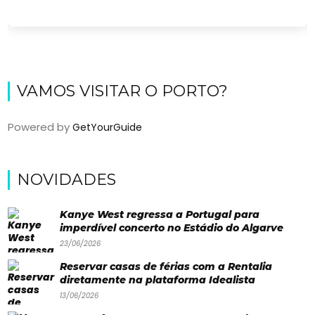
VAMOS VISITAR O PORTO?
Powered by
GetYourGuide
Viajar
NOVIDADES
Onde
Kanye West regressa a Portugal para
dormir?
imperdível concerto no Estádio do Algarve
23/06/2026
Lifestyle
Reservar casas de férias com a Rentalia
Restaurantes
diretamente na plataforma Idealista
Praias
13/06/2026