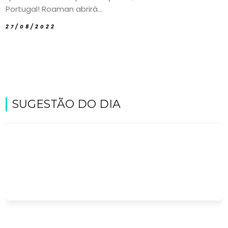
Portugal! Roaman abrirá...
27/08/2022
Viajar
SUGESTÃO DO DIA
Onde
dormir?
Lifestyle
Restaurantes
Praias
Paradisíacas
Swimwear