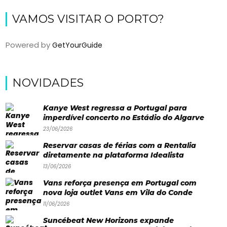
Eventos
VAMOS VISITAR O PORTO?
Água
Powered by
GetYourGuide
&
Bronzeado
NOVIDADES
Sun7
–
Kanye West regressa a Portugal para
imperdível concerto no Estádio do Algarve
Quem
23/06/2026
somos
Reservar casas de férias com a Rentalia
diretamente na plataforma Idealista
Falem
13/06/2026
connosco!
Vans reforça presença em Portugal com
💬
nova loja outlet Vans em Vila do Conde
11/06/2026
Suncébeat New Horizons expande