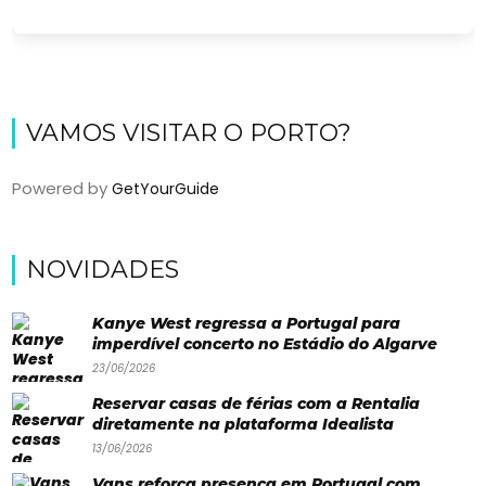
VAMOS VISITAR O PORTO?
Powered by
GetYourGuide
Viajar
NOVIDADES
Onde
Kanye West regressa a Portugal para
dormir?
imperdível concerto no Estádio do Algarve
23/06/2026
Lifestyle
Reservar casas de férias com a Rentalia
Restaurantes
diretamente na plataforma Idealista
13/06/2026
Praias
Vans reforça presença em Portugal com