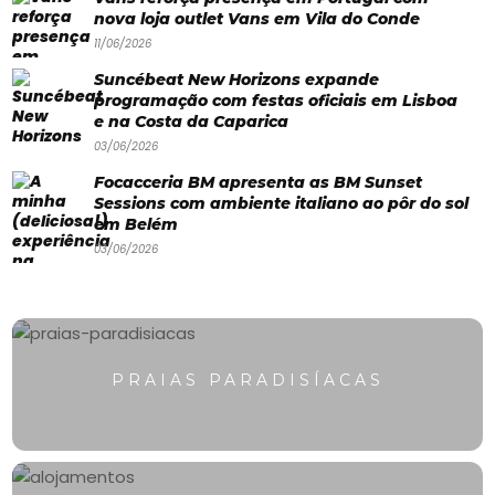
Paradisíacas
nova loja outlet Vans em Vila do Conde
Swimwear
11/06/2026
Suncébeat New Horizons expande
Eventos
programação com festas oficiais em Lisboa
Água
e na Costa da Caparica
03/06/2026
&
Focacceria BM apresenta as BM Sunset
Bronzeado
Sessions com ambiente italiano ao pôr do sol
em Belém
Sun7
03/06/2026
–
Quem
somos
PRAIAS PARADISÍACAS
Falem
connosco!
💬