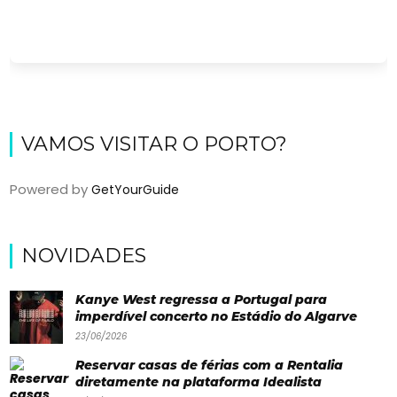
VAMOS VISITAR O PORTO?
Powered by
GetYourGuide
Viajar
NOVIDADES
Onde
dormir?
Kanye West regressa a Portugal para
imperdível concerto no Estádio do Algarve
Lifestyle
23/06/2026
Restaurantes
Reservar casas de férias com a Rentalia
diretamente na plataforma Idealista
Praias