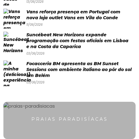
13/06/2026
Paradisíacas
Vans reforça presença em Portugal com
nova loja outlet Vans em Vila do Conde
Swimwear
11/06/2026
Eventos
Suncébeat New Horizons expande
Água
programação com festas oficiais em Lisboa
e na Costa da Caparica
&
03/06/2026
Bronzeado
Focacceria BM apresenta as BM Sunset
Sessions com ambiente italiano ao pôr do sol
Sun7
em Belém
03/06/2026
–
Quem
somos
Falem
PRAIAS PARADISÍACAS
connosco!
💬