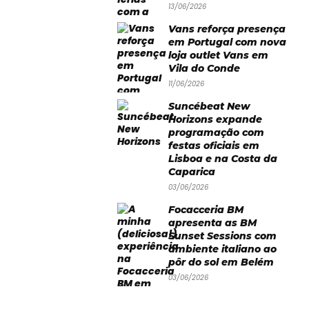
13/06/2026
Vans reforça presença
em Portugal com nova
loja outlet Vans em
Vila do Conde
11/06/2026
Suncébeat New
Horizons expande
programação com
festas oficiais em
Lisboa e na Costa da
Caparica
03/06/2026
Focacceria BM
apresenta as BM
Sunset Sessions com
ambiente italiano ao
pôr do sol em Belém
03/06/2026