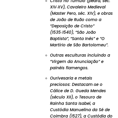
Cristo no Túmulo (pedra, séc.
XIV‑XV), Cavaleiro Medieval
(Master Pero, séc. XIV), e obras
de João de Ruão como a
“Deposição de Cristo”
(1535‑1540), “São João
Baptista”, “Santa Inês” e “O
Martírio de São Bartolomeu”.
Outras esculturas incluindo a
“Virgem da Anunciação” e
painéis flamengos.
Ourivesaria e metais
preciosos: Destacam‑se o
Cálice de D. Gueda Mendes
(século XII), o Tesouro de
Rainha Santa Isabel, a
Custódia Manuelina da Sé de
Coimbra (1527), a Custódia do