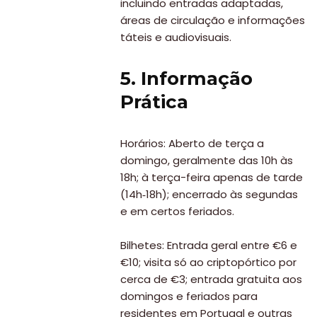
incluindo entradas adaptadas,
áreas de circulação e informações
táteis e audiovisuais.
5. Informação
Prática
Viajar
Onde
Horários: Aberto de terça a
dormir?
domingo, geralmente das 10h às
Lifestyle
18h; à terça-feira apenas de tarde
(14h‑18h); encerrado às segundas
Restaurantes
e em certos feriados.
Praias
Bilhetes: Entrada geral entre €6 e
Paradisíacas
€10; visita só ao criptopórtico por
Swimwear
cerca de €3; entrada gratuita aos
domingos e feriados para
Eventos
residentes em Portugal e outras