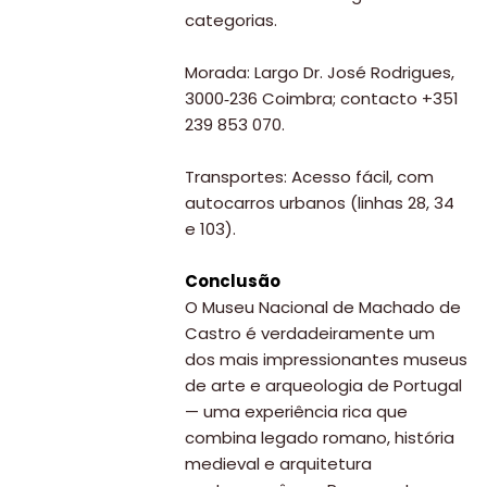
Água
categorias.
&
Morada: Largo Dr. José Rodrigues,
Bronzeado
3000‑236 Coimbra; contacto +351
Sun7
239 853 070.
–
Transportes: Acesso fácil, com
Quem
autocarros urbanos (linhas 28, 34
e 103).
somos
Falem
Conclusão
O Museu Nacional de Machado de
connosco!
Castro é verdadeiramente um
💬
dos mais impressionantes museus
de arte e arqueologia de Portugal
— uma experiência rica que
combina legado romano, história
medieval e arquitetura