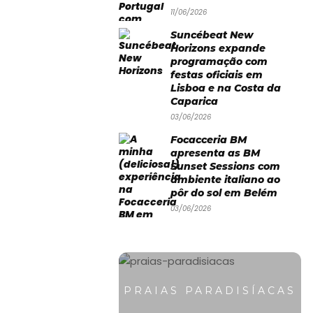
11/06/2026
Suncébeat New
Horizons expande
programação com
festas oficiais em
Lisboa e na Costa da
Caparica
03/06/2026
Focacceria BM
apresenta as BM
Sunset Sessions com
ambiente italiano ao
pôr do sol em Belém
03/06/2026
PRAIAS PARADISÍACAS