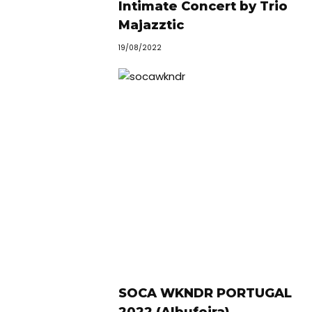
Intimate Concert by Trio
Majazztic
19/08/2022
Viajar
Onde
dormir?
Lifestyle
Restaurantes
Praias
Paradisíacas
Swimwear
Eventos
Água
SOCA WKNDR PORTUGAL
&
2022 (Albufeira)