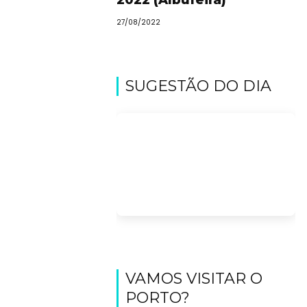
Bronzeado
27/08/2022
Sun7
–
SUGESTÃO DO DIA
Quem
somos
Falem
connosco!
💬
VAMOS VISITAR O
PORTO?