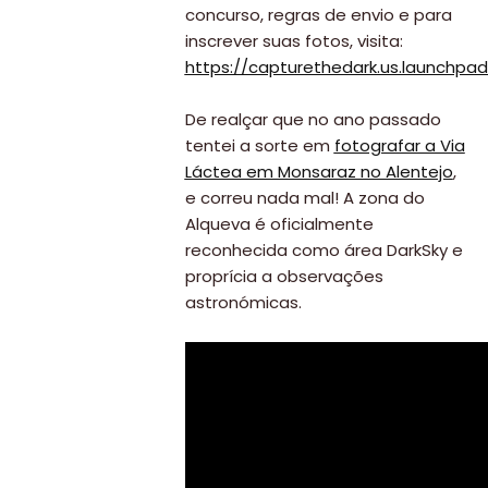
concurso, regras de envio e para
inscrever suas fotos, visita:
https://capturethedark.us.launchp
De realçar que no ano passado
tentei a sorte em
fotografar a Via
Viajar
Láctea em Monsaraz no Alentejo
,
Onde
e correu nada mal! A zona do
Alqueva é oficialmente
dormir?
reconhecida como área DarkSky e
Lifestyle
proprícia a observações
Restaurantes
astronómicas.
Praias
Paradisíacas
Swimwear
Eventos