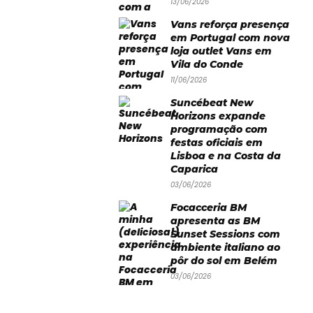
13/06/2026
Vans reforça presença
em Portugal com nova
loja outlet Vans em
Vila do Conde
11/06/2026
Suncébeat New
Horizons expande
programação com
festas oficiais em
Lisboa e na Costa da
Caparica
03/06/2026
Focacceria BM
apresenta as BM
Sunset Sessions com
ambiente italiano ao
pôr do sol em Belém
03/06/2026